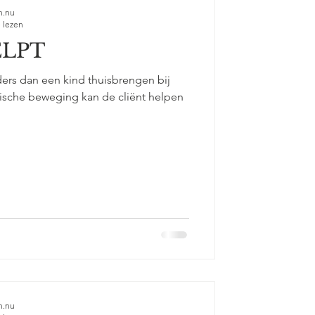
n.nu
 lezen
ELPT
ders dan een kind thuisbrengen bij
tische beweging kan de cliënt helpen
n.nu