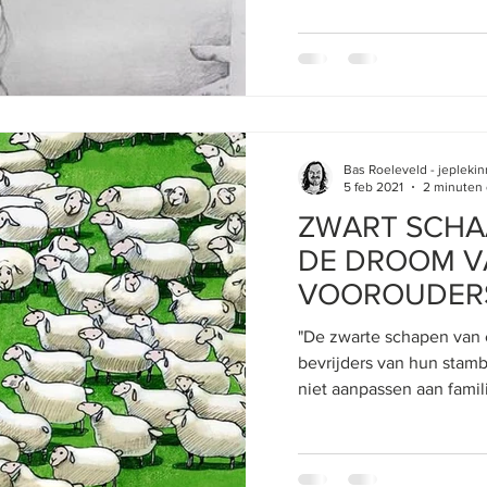
Bas Roeleveld - jeplek
5 feb 2021
2 minuten 
ZWART SCHAA
DE DROOM VA
VOOROUDER
"De zwarte schapen van e
bevrijders van hun stam
niet aanpassen aan famili