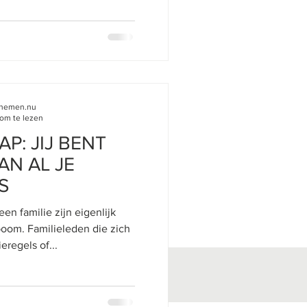
innemen.nu
om te lezen
P: JIJ BENT
N AL JE
S
en familie zijn eigenlijk
boom. Familieleden die zich
eregels of...