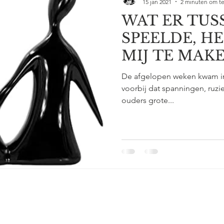
15 jan 2021
2 minuten om te
WAT ER TUS
SPEELDE, H
MIJ TE MAKE
KIND
De afgelopen weken kwam in
voorbij dat spanningen, ruzie
ouders grote...