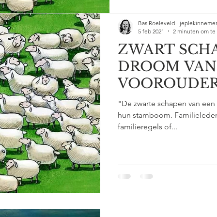
Bas Roeleveld - jeplekinneme
5 feb 2021
2 minuten om te
ZWART SCHAA
DROOM VAN 
VOOROUDE
"De zwarte schapen van een fa
hun stamboom. Familieleden 
familieregels of...