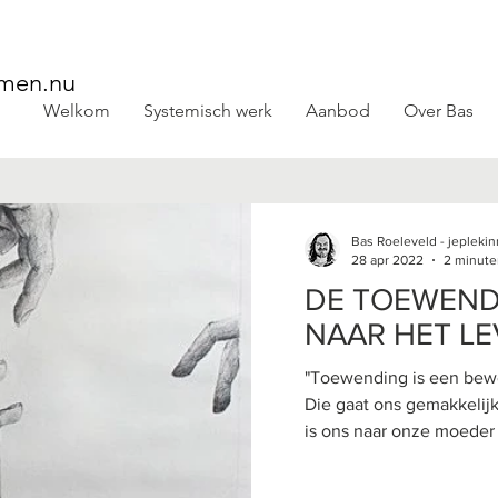
emen.nu
Welkom
Systemisch werk
Aanbod
Over Bas
Systemische blogs
Bas Roeleveld - jeplek
28 apr 2022
2 minute
DE TOEWEND
NAAR HET LE
"Toewending is een beweg
Die gaat ons gemakkelijk af als het ons eerst gelukt