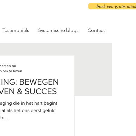
boek een gratis inta
Testimonials
Systemische blogs
Contact
innemen.nu
n om te lezen
ING: BEWEGEN
VEN & SUCCES
ing die in het hart begint.
is ons naar onze moeder te...