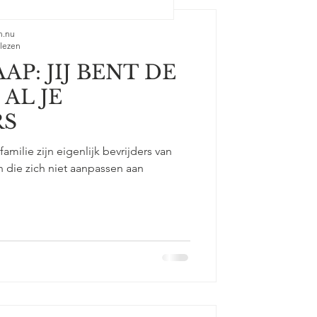
n.nu
 lezen
P: JIJ BENT DE
AL JE
RS
milie zijn eigenlijk bevrijders van
die zich niet aanpassen aan