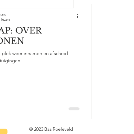
n.nu
 lezen
P: OVER
ONEN
plek weer innamen en afscheid
tuigingen.
© 2023 Bas Roeleveld