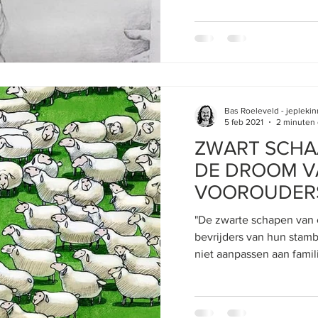
Bas Roeleveld - jeplek
5 feb 2021
2 minuten 
ZWART SCHAA
DE DROOM VA
VOOROUDER
"De zwarte schapen van e
bevrijders van hun stam
niet aanpassen aan famili