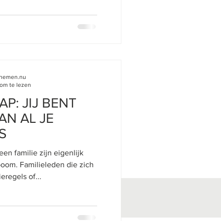
innemen.nu
om te lezen
P: JIJ BENT
N AL JE
S
en familie zijn eigenlijk
boom. Familieleden die zich
eregels of...