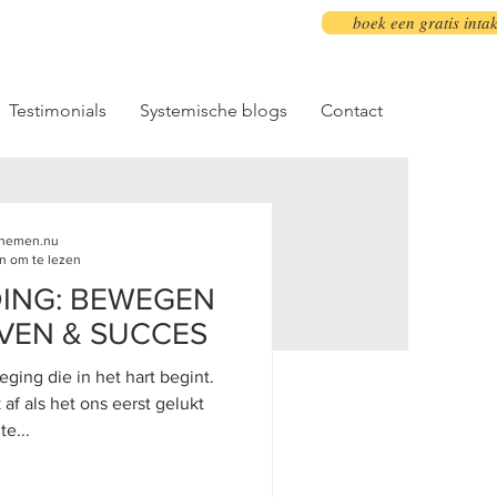
boek een gratis inta
Testimonials
Systemische blogs
Contact
innemen.nu
n om te lezen
ING: BEWEGEN
VEN & SUCCES
ing die in het hart begint.
is ons naar onze moeder te...