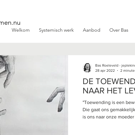
emen.nu
Welkom
Systemisch werk
Aanbod
Over Bas
Systemische blogs
Bas Roeleveld - jeplek
28 apr 2022
2 minute
DE TOEWEND
NAAR HET LE
"Toewending is een beweg
Die gaat ons gemakkelijk af als het ons eerst gelukt